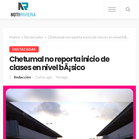
Home
Destacadas
Chetumal no reporta inicio de clases en nivel bÃ¡sico
DESTACADAS
Chetumal no reporta inicio de
clases en nivel bÃ¡sico
Redacción
5 años ago
No tags