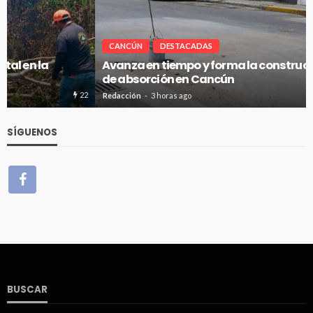
CANCÚN
DESTACADAS
Avanza en tiempo y forma la construcción de pozos
de absorción en Cancún
16
Redacción
3 horas ago
SÍGUENOS
BUSCAR