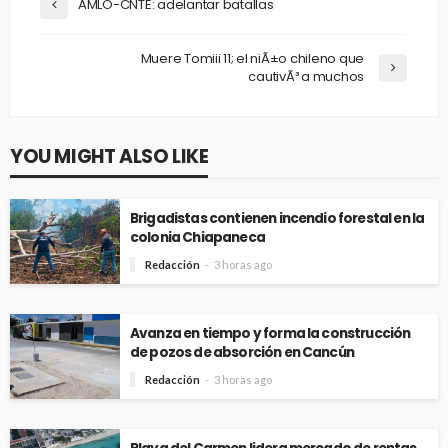
AMLO-CNTE: adelantar batallas
Muere Tomiii 11; el niÃ±o chileno que
cautivÃ³ a muchos
YOU MIGHT ALSO LIKE
Brigadistas contienen incendio forestal en la
colonia Chiapaneca
Redacción
3 horas ago
Avanza en tiempo y forma la construcción
de pozos de absorción en Cancún
Redacción
3 horas ago