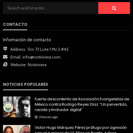
CONTACTO
Información de contacto
Address:
Sm 73 Lote 1 Mz 2 #45
Email:
info@notiriviera.com
Website:
Notiriviera
NOTICIAS POPULARES
Fuerte descontento de Asociación Evangelistas de
México contra Rodrigo Reyes Díaz: “Un pervertido,
racista y linchador digital”
3 meses ago
Victor Hugo Márquez Pérez prófugo por agresión
sexual a menor de 14 Años en Benito Juárez