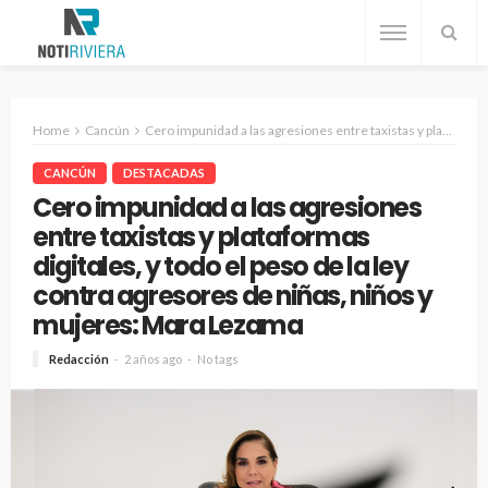
Home
Cancún
Cero impunidad a las agresiones entre taxistas y plataformas digitales, y todo el peso de la ley contra agresores de niñas, niños y mujeres: Mara Lezama
CANCÚN
DESTACADAS
Cero impunidad a las agresiones
entre taxistas y plataformas
digitales, y todo el peso de la ley
contra agresores de niñas, niños y
mujeres: Mara Lezama
Redacción
2 años ago
No tags