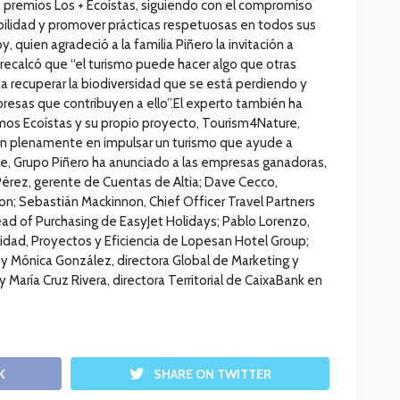
os premios Los + Ecoístas, siguiendo con el compromiso
bilidad y promover prácticas respetuosas en todos sus
, quien agradeció a la familia Piñero la invitación a
, recalcó que “el turismo puede hacer algo que otras
 a recuperar la biodiversidad que se está perdiendo y
resas que contribuyen a ello”.El experto también ha
mos Ecoístas y su propio proyecto, Tourism4Nature,
n plenamente en impulsar un turismo que ayude a
te, Grupo Piñero ha anunciado a las empresas ganadoras,
érez, gerente de Cuentas de Altia; Dave Cecco,
n; Sebastián Mackinnon, Chief Officer Travel Partners
d of Purchasing de EasyJet Holidays; Pablo Lorenzo,
lidad, Proyectos y Eficiencia de Lopesan Hotel Group;
, y Mónica González, directora Global de Marketing y
María Cruz Rivera, directora Territorial de CaixaBank en
K
SHARE ON TWITTER