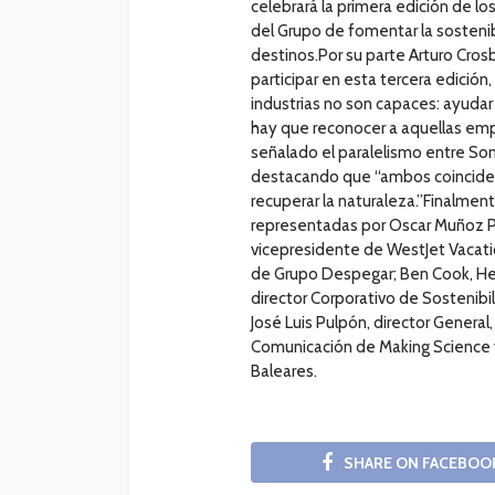
celebrará la primera edición de l
del Grupo de fomentar la sosteni
destinos.Por su parte Arturo Crosby
participar en esta tercera edición
industrias no son capaces: ayudar
hay que reconocer a aquellas emp
señalado el paralelismo entre So
destacando que “ambos coincide
recuperar la naturaleza.”Finalmen
representadas por Oscar Muñoz P
vicepresidente de WestJet Vacatio
de Grupo Despegar; Ben Cook, Hea
director Corporativo de Sostenibi
José Luis Pulpón, director General
Comunicación de Making Science y 
Baleares.
SHARE ON FACEBOO