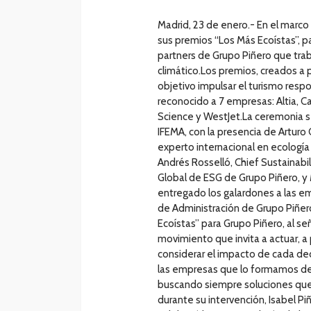
Madrid, 23 de enero.- En el marco 
sus premios “Los Más Ecoístas”, p
partners de Grupo Piñero que trab
climático.Los premios, creados a
objetivo impulsar el turismo respo
reconocido a 7 empresas: Altia, C
Science y WestJet.La ceremonia se
IFEMA, con la presencia de Artur
experto internacional en ecología 
Andrés Rosselló, Chief Sustainabil
Global de ESG de Grupo Piñero, y 
entregado los galardones a las e
de Administración de Grupo Piñer
Ecoístas” para Grupo Piñero, al s
movimiento que invita a actuar, 
considerar el impacto de cada dec
las empresas que lo formamos de
buscando siempre soluciones que
durante su intervención, Isabel 