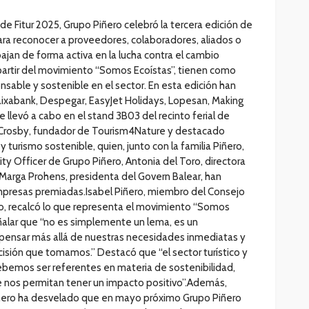
de Fitur 2025, Grupo Piñero celebró la tercera edición de
ara reconocer a proveedores, colaboradores, aliados o
ajan de forma activa en la lucha contra el cambio
 partir del movimiento “Somos Ecoístas”, tienen como
nsable y sostenible en el sector. En esta edición han
aixabank, Despegar, EasyJet Holidays, Lopesan, Making
 llevó a cabo en el stand 3B03 del recinto ferial de
o Crosby, fundador de Tourism4Nature y destacado
y turismo sostenible, quien, junto con la familia Piñero,
ity Officer de Grupo Piñero, Antonia del Toro, directora
Marga Prohens, presidenta del Govern Balear, han
mpresas premiadas.Isabel Piñero, miembro del Consejo
o, recalcó lo que representa el movimiento “Somos
eñalar que “no es simplemente un lema, es un
a pensar más allá de nuestras necesidades inmediatas y
isión que tomamos.” Destacó que “el sector turístico y
bemos ser referentes en materia de sostenibilidad,
 nos permitan tener un impacto positivo”.Además,
Piñero ha desvelado que en mayo próximo Grupo Piñero