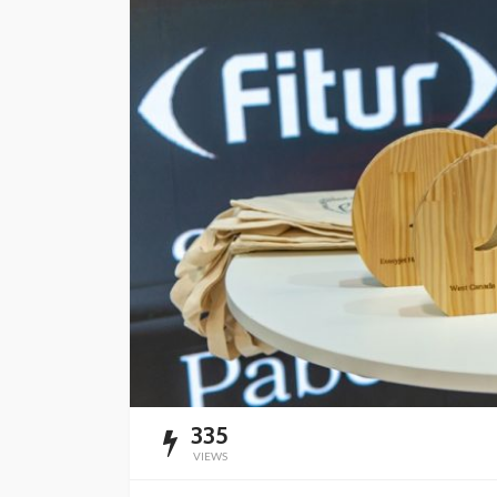
Playa del Carmen l
mercado de rentas
vacacionales
Redacción
8 horas ago
335
VIEWS