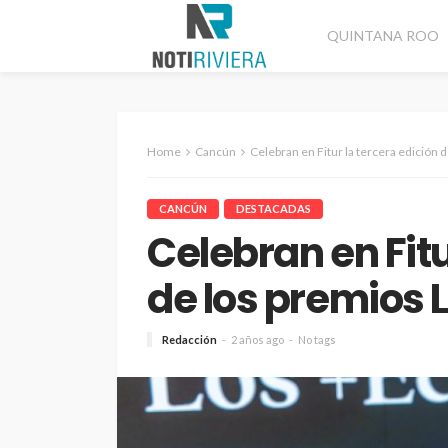
QUINTANA ROO
Home
Cancún
Celebran en Fitur la tercera edición
CANCÚN
DESTACADAS
Celebran en Fitu
de los premios 
Redacción
2 años ago
No tags
CANCÚN
DESTACADAS