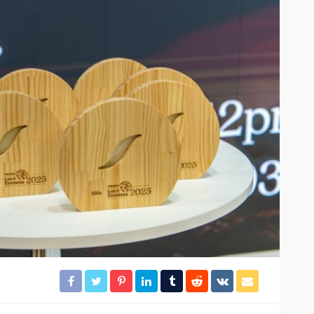
idera
Brigadistas contienen
incendio forestal en la
colonia Chiapaneca
20
36
Redacción
8 horas ago