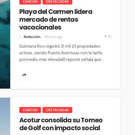
CANCÚN
DESTACADAS
Playa del Carmen lidera
mercado de rentas
vacacionales
20
Redacción
8 horas ago
Quintana Roo registró 21 mil 23 propiedades
activas, siendo Puerto Aventuras con la tarifa
promedio más elevadaEl reporte señala que...
CANCÚN
DESTACADAS
Acotur consolida su Torneo
de Golf con impacto social