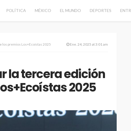
POLÍTICA
MÉXICO
EL MUNDO
DEPORTES
ENTR
 de los premios Los+Ecoístas 2025
Ene. 24, 2025 at 3:01 am
r la tercera edición
Los+Ecoístas 2025
CANCÚN
DESTACADAS