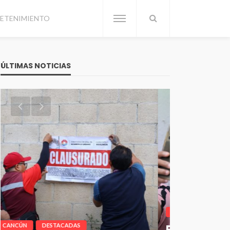
ETENIMIENTO
ÚLTIMAS NOTICIAS
CANCÚN
DESTACADAS
Pablo Bustamante
CANCÚN
D