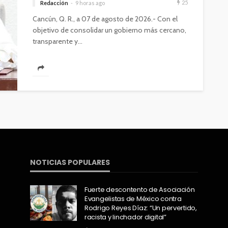
25
Redacción
9 horas ago
Cancún, Q. R., a 07 de agosto de 2026.- Con el
objetivo de consolidar un gobierno más cercano,
transparente y...
NOTICIAS POPULARES
Fuerte descontento de Asociación
Evangelistas de México contra
Rodrigo Reyes Díaz: “Un pervertido,
racista y linchador digital”