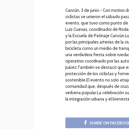
Cancún, 3 de junio.- Con motivo de
ciclistas se unieron el sábado pa
evento, que tuvo como punto de p
Luis Cuevas, coordinador de Rodad
y la Escuela de Patinaje Cancún.L
por las principales arterias de la 
bicicleta como un medio de transp
una verdadera fiesta sobre rueda
operativo coordinado por las aut
Juárez.También se destacó que es
protección de los ciclistas y fome
sostenible.El evento no solo atrajo
comunidad que, después de cruzar
verbena popular.La celebración subr
la integración urbana y el bienest
SHARE ON FACEBOO