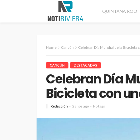
QUINTANA ROO
Home
Cancún
Celebran Día Mundial de la Bicicleta 
CANCÚN
DESTACADAS
Celebran Día Mu
Bicicleta con u
Redacción
2 años ago
No tags
CANCÚN
DESTACADAS