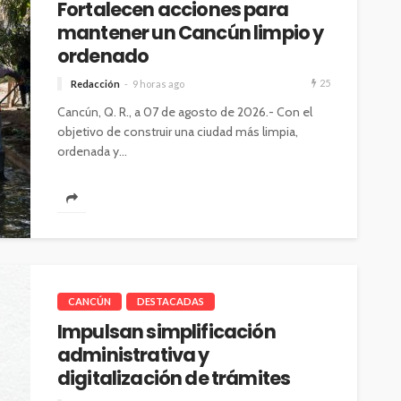
Fortalecen acciones para
mantener un Cancún limpio y
ordenado
25
Redacción
9 horas ago
Cancún, Q. R., a 07 de agosto de 2026.- Con el
objetivo de construir una ciudad más limpia,
ordenada y...
CANCÚN
DESTACADAS
Impulsan simplificación
administrativa y
digitalización de trámites