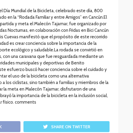
l Día Mundial de la Bicicleta, celebrado este día, 800
sado en la “Rodada Familiar y entre Amigos” en Cancún.El
artida y meta el Malecón Tajamar, fue organizado por
as Nocturnas, en colaboración con Fridas en Bici Cancún
uis Cuevas manifestó que el propósito de este recorrido
ciudad es crear conciencia sobre la importancia de la
orte ecológico y saludable.La rodada se convirtió en
s, con una caravana que fue resguardada mediante un
oridades municipales y deportivas de Benito
te esfuerzo buscó hacer conciencia sobre el cuidado y
ntar el uso de la bicicleta como una alternativa
 a los ciclistas, sino también a familias y miembros de la
 la meta en Malecón Tajamar, disfrutaron de una
ayó la importancia de la bicicleta en la inclusión social,
ar físico. comments
K
SHARE ON TWITTER