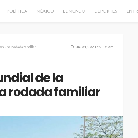
POLÍTICA
MÉXICO
EL MUNDO
DEPORTES
ENTR
con una rodada familiar
Jun. 04, 2024 at 3:01 am
ndial de la
na rodada familiar
CANCÚN
DESTACADAS