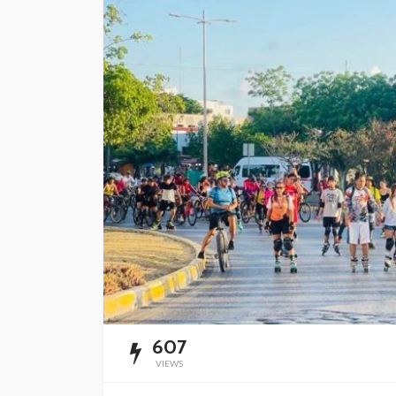
Impulsan simplific
administrativa y
digitalización de t
Redacción
9 horas ago
607
VIEWS