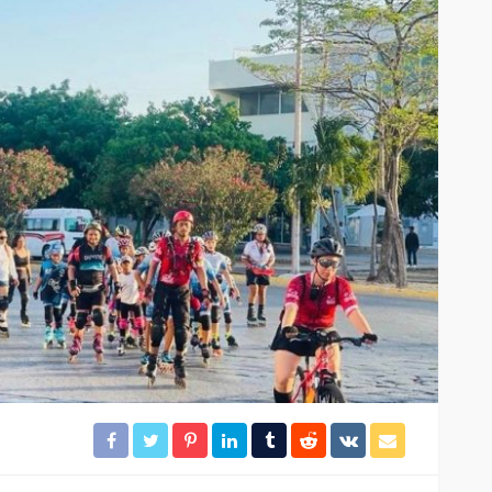
ación
Gobierno de BJ clausura el
desarrollo irregular
rámites
“Mayorales”
25
29
Redacción
9 horas ago