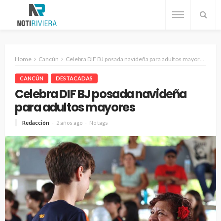
Home
Cancún
Celebra DIF BJ posada navideña para adultos mayores
CANCÚN
DESTACADAS
Celebra DIF BJ posada navideña
para adultos mayores
Redacción
2 años ago
No tags