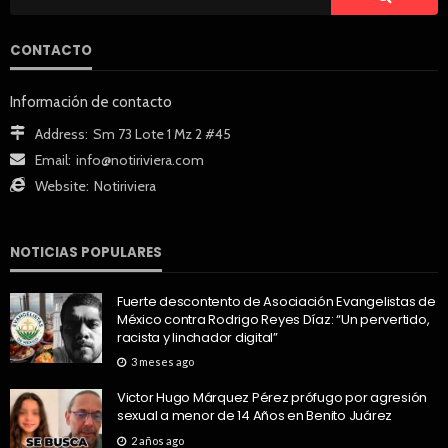
CONTACTO
Información de contacto
Address:
Sm 73 Lote 1 Mz 2 #45
Email:
info@notiriviera.com
Website:
Notiriviera
NOTICIAS POPULARES
Fuerte descontento de Asociación Evangelistas de
México contra Rodrigo Reyes Díaz: “Un pervertido,
racista y linchador digital”
3 meses ago
Victor Hugo Márquez Pérez prófugo por agresión
sexual a menor de 14 Años en Benito Juárez
2 años ago