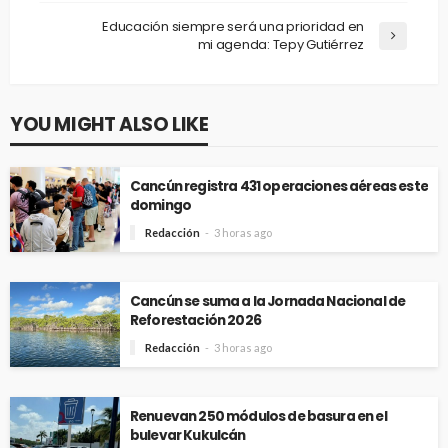
Educación siempre será una prioridad en
mi agenda: Tepy Gutiérrez
YOU MIGHT ALSO LIKE
Cancún registra 431 operaciones aéreas este
domingo
Redacción
3 horas ago
Cancún se suma a la Jornada Nacional de
Reforestación 2026
Redacción
3 horas ago
Renuevan 250 módulos de basura en el
bulevar Kukulcán