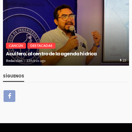
CANCÚN
DESTACADAS
Renuevan 250 módulos de basura en el bule
Kukulcán
23
Redacción
13 horas ago
SÍGUENOS