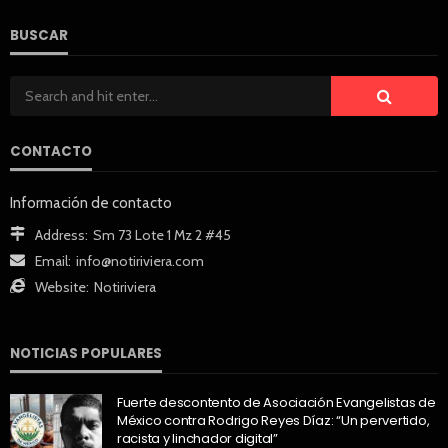
BUSCAR
CONTACTO
Información de contacto
Address:
Sm 73 Lote 1 Mz 2 #45
Email:
info@notiriviera.com
Website:
Notiriviera
NOTICIAS POPULARES
Fuerte descontento de Asociación Evangelistas de
México contra Rodrigo Reyes Díaz: “Un pervertido,
racista y linchador digital”