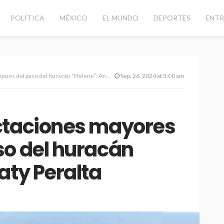
POLÍTICA
MÉXICO
EL MUNDO
DEPORTES
ENTR
l paso del huracán “Helene”: Ana Paty Peralta
Sep. 26, 2024 at 3:00 am
ctaciones mayores
so del huracán
aty Peralta