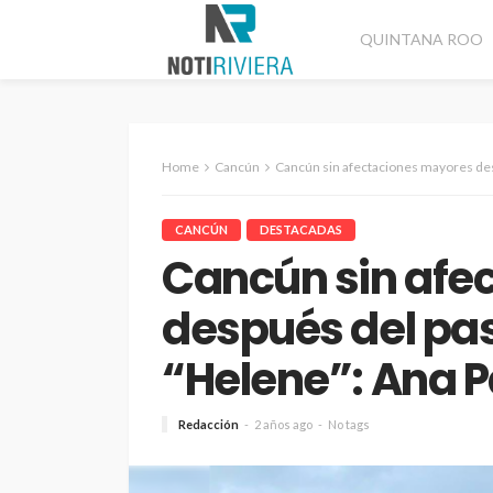
QUINTANA ROO
Home
Cancún
Cancún sin afectaciones mayores después de
CANCÚN
DESTACADAS
Cancún sin afe
después del pa
“Helene”: Ana P
Redacción
2 años ago
No tags