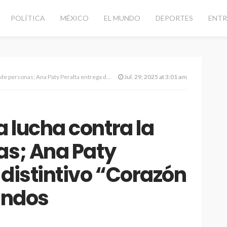
POLÍTICA
MÉXICO
EL MUNDO
DEPORTES
ENTR
aty Peralta entrega distintivo “Corazón Azul” al Hotel Sandos
Jul. 29, 2025 at 3:01 am
 lucha contra la
as; Ana Paty
 distintivo “Corazón
Sandos