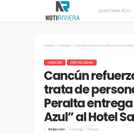
QUINTANA ROO
Home
Cancún
Cancún refuerza lucha contra la trata de personas; Ana P
CANCÚN
DESTACADAS
Cancún refuerza
trata de person
Peralta entrega
Azul” al Hotel 
Redacción
1 año ago
No tags