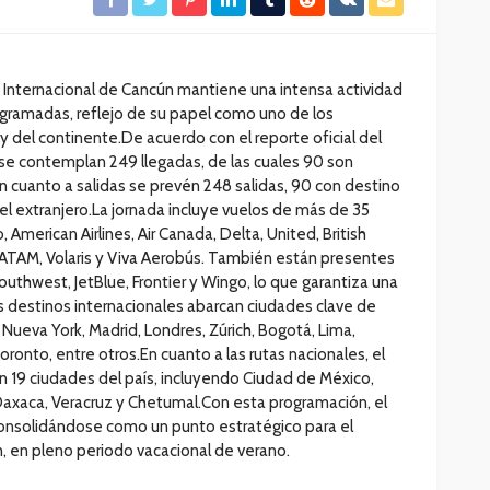
to Internacional de Cancún mantiene una intensa actividad
gramadas, reflejo de su papel como uno de los
y del continente.De acuerdo con el reporte oficial del
 se contemplan 249 llegadas, de las cuales 90 son
En cuanto a salidas se prevén 248 salidas, 90 con destino
el extranjero.La jornada incluye vuelos de más de 35
 American Airlines, Air Canada, Delta, United, British
, LATAM, Volaris y Viva Aerobús. También están presentes
thwest, JetBlue, Frontier y Wingo, lo que garantiza una
os destinos internacionales abarcan ciudades clave de
Nueva York, Madrid, Londres, Zúrich, Bogotá, Lima,
ronto, entre otros.En cuanto a las rutas nacionales, el
 19 ciudades del país, incluyendo Ciudad de México,
Oaxaca, Veracruz y Chetumal.Con esta programación, el
onsolidándose como un punto estratégico para el
n, en pleno periodo vacacional de verano.