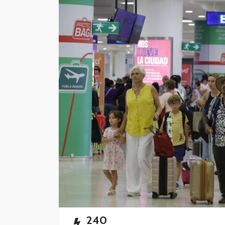
Impulsan simplific
administrativa y
digitalización de t
Redacción
8 horas ago
240