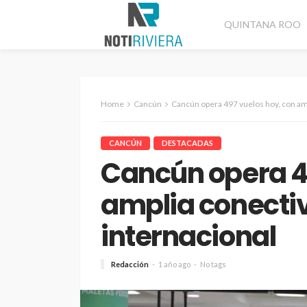
QUINTANA ROO
Home
Cancún
Cancún opera 497 vuelos hoy, con amp
CANCÚN
DESTACADAS
Cancún opera 4
amplia conectiv
internacional
Redacción
1 año ago
No tags
CANCÚN
DESTACADAS