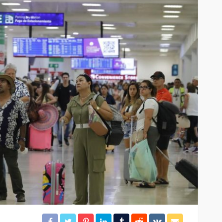
ación
Gobierno de BJ clausura el
desarrollo irregular
rámites
“Mayorales”
23
28
Redacción
8 horas ago