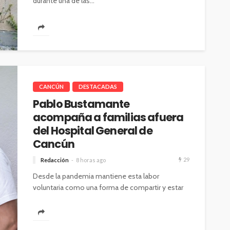
durante una de las...
CANCÚN
DESTACADAS
Pablo Bustamante
acompaña a familias afuera
del Hospital General de
Cancún
29
Redacción
8 horas ago
Desde la pandemia mantiene esta labor
voluntaria como una forma de compartir y estar
cerca de las familias en momentos...