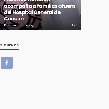
acompaña a familias afuera
Fortalece
del Hospital General de
mantener 
Cancún
ordenad
29
Redacción
8 horas ago
Redacción
8 hora
SÍGUENOS