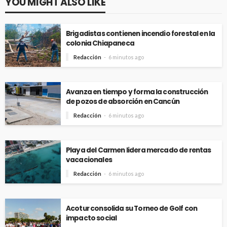
YOU MIGHT ALSO LIKE
Brigadistas contienen incendio forestal en la
colonia Chiapaneca
Redacción
6 minutos ago
Avanza en tiempo y forma la construcción
de pozos de absorción en Cancún
Redacción
6 minutos ago
Playa del Carmen lidera mercado de rentas
vacacionales
Redacción
6 minutos ago
Acotur consolida su Torneo de Golf con
impacto social