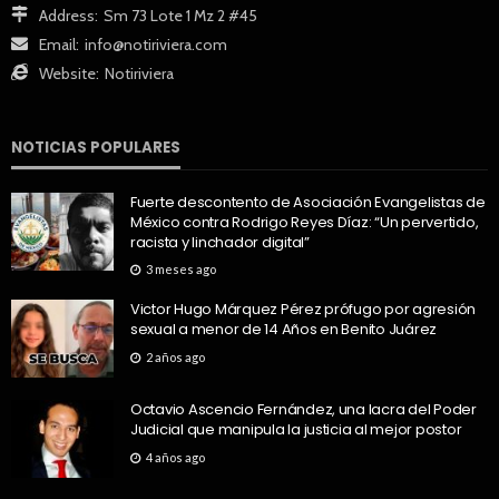
Address:
Sm 73 Lote 1 Mz 2 #45
Email:
info@notiriviera.com
Website:
Notiriviera
NOTICIAS POPULARES
Fuerte descontento de Asociación Evangelistas de
México contra Rodrigo Reyes Díaz: “Un pervertido,
racista y linchador digital”
3 meses ago
Victor Hugo Márquez Pérez prófugo por agresión
sexual a menor de 14 Años en Benito Juárez
2 años ago
Octavio Ascencio Fernández, una lacra del Poder
Judicial que manipula la justicia al mejor postor
4 años ago