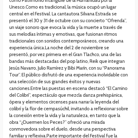
como Patrimonio Intangible de la Humanidad por la
Unesco.Como es tradicional, la música ocupó un lugar
central en el Festival. La cantautora Silvana Estrada se
presentó el 30 y 31 de octubre con su concierto “Ofrenda”,
un viaje sonoro que evoca la vida y la muerte a través de
sus melodías íntimas y emotivas, que fusionan ritmos
tradicionales con sonidos contemporáneos, creando una
experiencia única.La noche del 2 de noviembre se
presentó, por vez primera en el Gran Tlachco, una de las
bandas más destacadas del pop latino, Reik que integran
Jesús Navarro, Julio Ramírez y Bibi Marín, con su “Panorama
Tour”. El público disfrutó de una experiencia inolvidable con
una selección de sus grandes éxitos y nuevas
canciones.Entre las puestas en escena destacó “El Camino
del Colibrí”, espectáculo que mezcla danza prehispánica,
ópera y elementos circenses para narrar la leyenda del
colibrí y la flor de cempasúchil, invitando a reflexionar sobre
la conexión entre la vida y la naturaleza, en tanto que la
obra “¿Duermen los Peces?” ofreció una mirada
conmovedora sobre el duelo, desde una perspectiva
familiar y reflexiva.Parte importante del Festival fue la