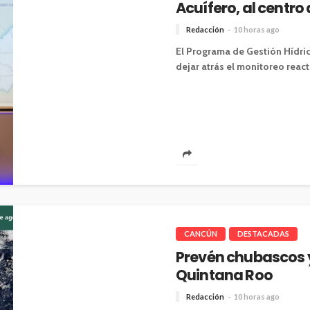
Acuífero, al centro
Redacción
10 horas ago
El Programa de Gestión Hídri
dejar atrás el monitoreo reacti
CANCÚN
DESTACADAS
Prevén chubascos y
Quintana Roo
Redacción
10 horas ago