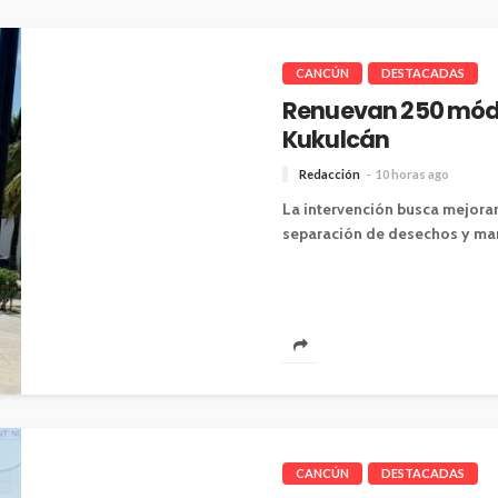
CANCÚN
DESTACADAS
Renuevan 250 módu
Kukulcán
Redacción
10 horas ago
La intervención busca mejorar 
separación de desechos y man
CANCÚN
DESTACADAS