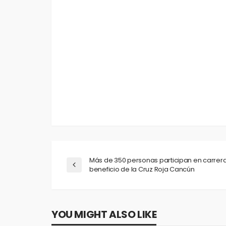
Fuente: Infoqroo.
SHARE ON FAC
ADD A COMMENT
Más de 350 personas participan en carrera 
beneficio de la Cruz Roja Cancún
YOU MIGHT ALSO LIKE