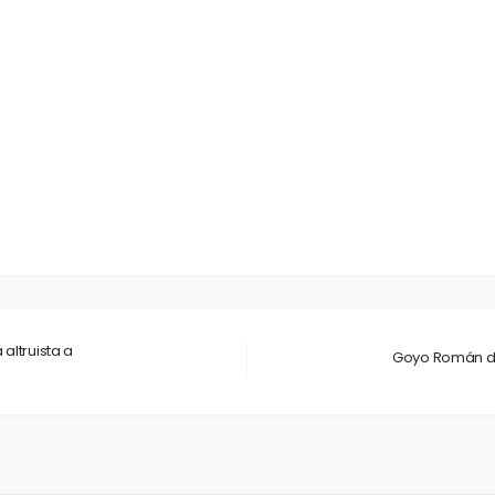
EBOOK
SHARE ON TWITTER
altruista a
Goyo Román da 