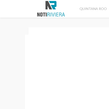
QUINTANA ROO
Home
Cancún
Buscan solución a problemas de Aso
CANCÚN
DESTACADAS
Buscan solució
Asociados Náut
Redacción
2 años ago
No tags