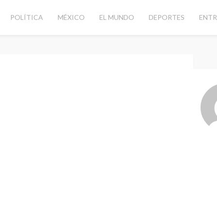
POLÍTICA
MÉXICO
EL MUNDO
DEPORTES
ENTR
ciados Náuticos Quintana Roo
Sep. 10, 2024 at 3:01 am
n a problemas de
icos Quintana Roo