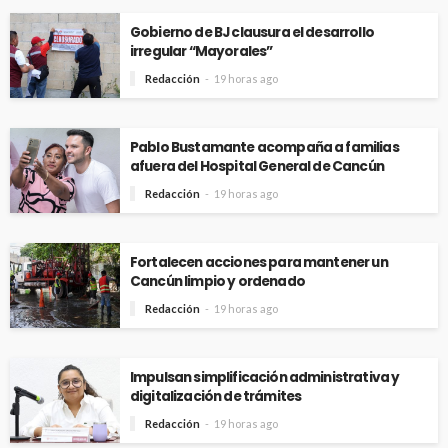
Gobierno de BJ clausura el desarrollo
irregular “Mayorales”
Redacción
19 horas ago
Pablo Bustamante acompaña a familias
afuera del Hospital General de Cancún
Redacción
19 horas ago
Fortalecen acciones para mantener un
Cancún limpio y ordenado
Redacción
19 horas ago
Impulsan simplificación administrativa y
digitalización de trámites
Redacción
19 horas ago