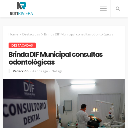
Home
Destacadas
Brinda DIF Municipal consultas odontológicas
DESTACADAS
Brinda DIF Municipal consultas
odontológicas
Redacción
4 años ago
No tags