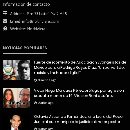
Información de contacto
Address:
Sm 73 Lote 1 Mz 2 #45
Email:
info@notiriviera.com
Website:
Notiriviera
NOTICIAS POPULARES
Fuerte descontento de Asociación Evangelistas de
México contra Rodrigo Reyes Díaz: “Un pervertido,
racista y linchador digital”
3 meses ago
Victor Hugo Márquez Pérez prófugo por agresión
sexual a menor de 14 Años en Benito Juárez
2 años ago
Octavio Ascencio Fernández, una lacra del Poder
Judicial que manipula la justicia al mejor postor
4 años ago