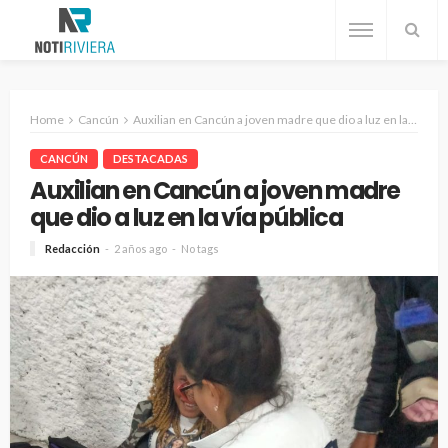
Home
Cancún
Auxilian en Cancún a joven madre que dio a luz en la vía pública
CANCÚN
DESTACADAS
Auxilian en Cancún a joven madre
que dio a luz en la vía pública
Redacción
2 años ago
No tags