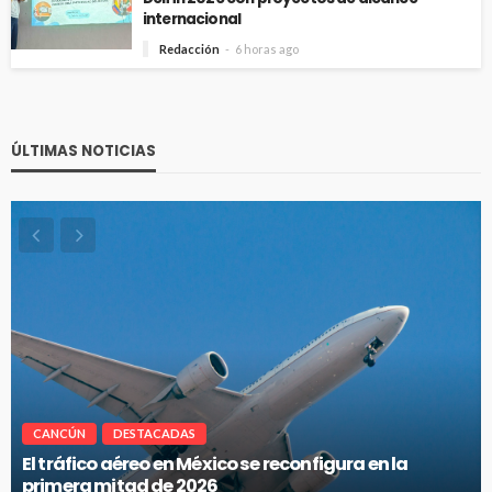
internacional
Redacción
6 horas ago
ÚLTIMAS NOTICIAS
CANCÚN
DESTACADAS
Cancún-Toronto lidera tráfico aéreo internacional
del Caribe Mexicano