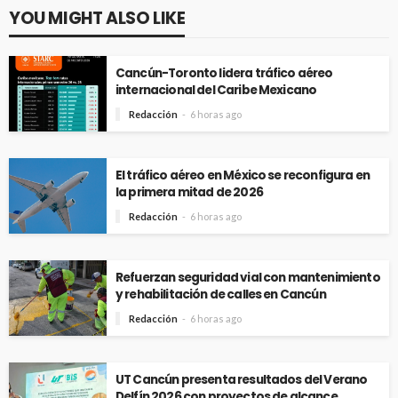
YOU MIGHT ALSO LIKE
Cancún-Toronto lidera tráfico aéreo
internacional del Caribe Mexicano
Redacción
6 horas ago
El tráfico aéreo en México se reconfigura en
la primera mitad de 2026
Redacción
6 horas ago
Refuerzan seguridad vial con mantenimiento
y rehabilitación de calles en Cancún
Redacción
6 horas ago
UT Cancún presenta resultados del Verano
Delfín 2026 con proyectos de alcance