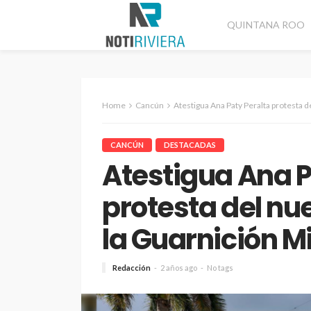
QUINTANA ROO
Home
Cancún
Atestigua Ana Paty Peralta protesta del nuev
CANCÚN
DESTACADAS
Atestigua Ana P
protesta del n
la Guarnición M
Redacción
2 años ago
No tags