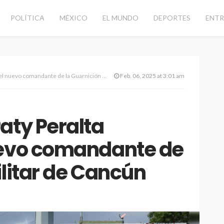
POLÍTICA
MÉXICO
EL MUNDO
DEPORTES
ENTR
o comandante de la Guarnición Militar de Cancún
Feb. 06, 2025 at 3:01 am
aty Peralta
uevo comandante de
ilitar de Cancún