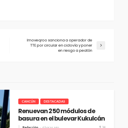
Imoveqroo sanciona a operador de
TTE por circular en ciclovía y poner
en riesgo a peatón
CANCÚN
DESTACADAS
Renuevan 250 módulos de
basura en el bulevar Kukulcán
34
Redacción
6 horas ago