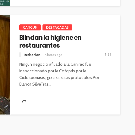
CANCÚN
DESTACADAS
Blindan la higiene en
restaurantes
18
Redacción
6 horas ago
Ningún negocio afiliado a la Canirac fue
inspeccionado por la Cofepris por la
Ciclosporiasis, gracias a sus protocolos.Por
Blanca SilvaTras...