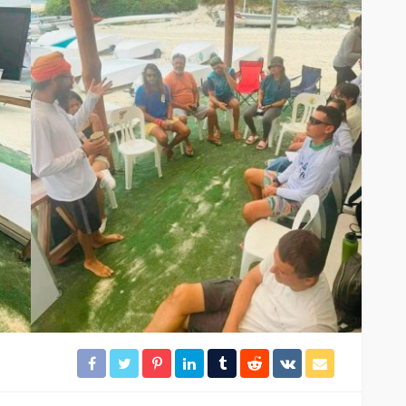
CANCÚN
DESTACADAS
en
Acuífero, al centro de la
agenda hídrica
18
21
Redacción
6 horas ago