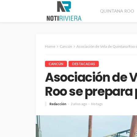
QUINTANA ROO
Home
Cancún
Asociación de Vela de Quintana Roo 
CANCÚN
DESTACADAS
Asociación de 
Roo se prepara
Redacción
2 años ago
No tags