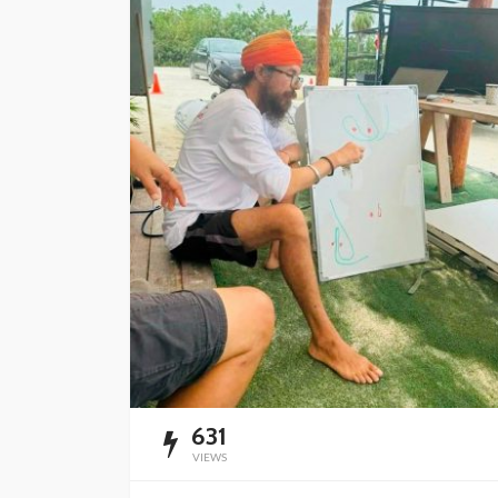
CANCÚN
DESTACADAS
Blindan la higiene 
restaurantes
Redacción
6 horas ago
631
VIEWS