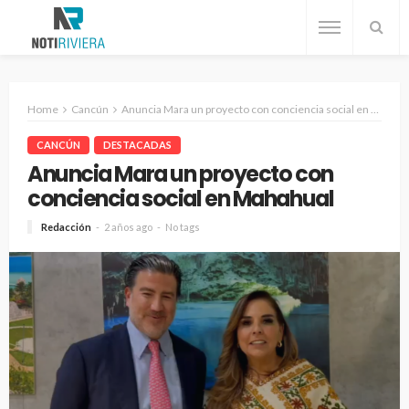
Home
Cancún
Anuncia Mara un proyecto con conciencia social en Mahahual
CANCÚN
DESTACADAS
Anuncia Mara un proyecto con
conciencia social en Mahahual
Redacción
2 años ago
No tags