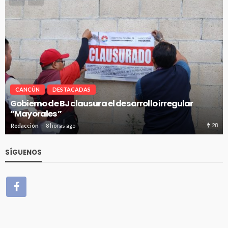
CANCÚN
DESTACADAS
o irregular
Pablo Bustamante acompaña a familia
Hospital General de Cancún
28
Redacción
8 horas ago
SÍGUENOS