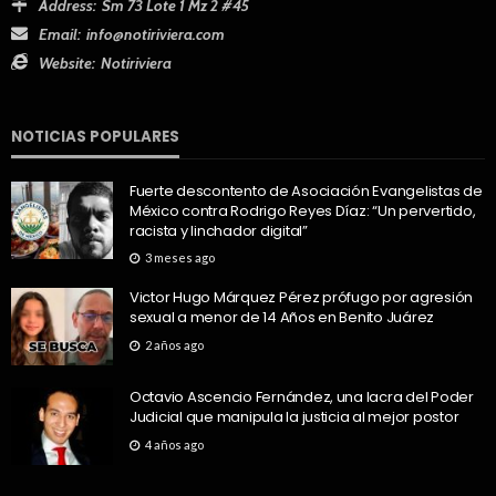
Address:
Sm 73 Lote 1 Mz 2 #45
Email:
info@notiriviera.com
Website:
Notiriviera
NOTICIAS POPULARES
Fuerte descontento de Asociación Evangelistas de
México contra Rodrigo Reyes Díaz: “Un pervertido,
racista y linchador digital”
3 meses ago
Victor Hugo Márquez Pérez prófugo por agresión
sexual a menor de 14 Años en Benito Juárez
2 años ago
Octavio Ascencio Fernández, una lacra del Poder
Judicial que manipula la justicia al mejor postor
4 años ago