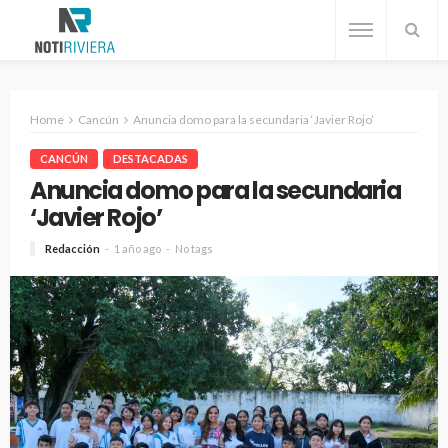
Home
Cancún
Anuncia domo para la secundaria ‘Javier Rojo’
CANCÚN
DESTACADAS
Anuncia domo para la secundaria
‘Javier Rojo’
Redacción
1 año ago
No tags