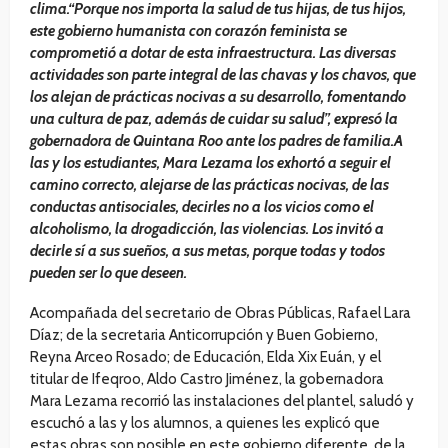
clima.“Porque nos importa la salud de tus hijas, de tus hijos,
este gobierno humanista con corazón feminista se
comprometió a dotar de esta infraestructura. Las diversas
actividades son parte integral de las chavas y los chavos, que
los alejan de prácticas nocivas a su desarrollo, fomentando
una cultura de paz, además de cuidar su salud”, expresó la
gobernadora de Quintana Roo ante los padres de familia.A
las y los estudiantes, Mara Lezama los exhortó a seguir el
camino correcto, alejarse de las prácticas nocivas, de las
conductas antisociales, decirles no a los vicios como el
alcoholismo, la drogadicción, las violencias. Los invitó a
decirle sí a sus sueños, a sus metas, porque todas y todos
pueden ser lo que deseen.
Acompañada del secretario de Obras Públicas, Rafael Lara
Díaz; de la secretaria Anticorrupción y Buen Gobierno,
Reyna Arceo Rosado; de Educación, Elda Xix Euán, y el
titular de Ifeqroo, Aldo Castro Jiménez, la gobernadora
Mara Lezama recorrió las instalaciones del plantel, saludó y
escuchó a las y los alumnos, a quienes les explicó que
estas obras son posible en este gobierno diferente, de la