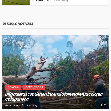
Redacción
17 minutos ago
ÚLTIMAS NOTICIAS
CANCÚN
DESTACADAS
olonia
Avanza en tiempo y forma la construcción de poz
absorción en Cancún
18
Redacción
16 minutos ago