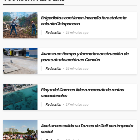
Brigadistas contienen incendio forestal en la
colonia Chiapaneca
Redacción
16 minutos ago
Avanza en tiempo y forma la construcción de
pozos de absorción en Cancún
Redacción
16 minutos ago
Playa del Carmen lidera mercado de rentas
vacacionales
Redacción
17 minutos ago
Acotur consolida su Torneo de Golf con impacto
social