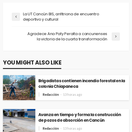
La UT Cancún BIS, anfitriona de encuentro
deportivo y cultural
Agradece Ana Paty Peralta a cancunenses
la victoria de la cuarta transformación
YOU MIGHT ALSO LIKE
Brigadistas contienen incendio forestal en la
colonia Chiapaneca
Redacción
13 horas ago
Avanza en tiempo y forma la construcción
de pozos de absorción en Cancún
Redacción
13 horas ago