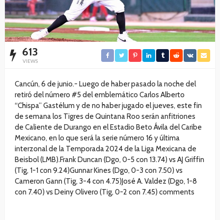
613
VIEWS
Cancún, 6 de junio.- Luego de haber pasado la noche del
retiró del número #5 del emblemático Carlos Alberto
“Chispa” Gastélum y de no haber jugado el jueves, este fin
de semana los Tigres de Quintana Roo serán anfitriones
de Caliente de Durango en el Estadio Beto Ávila del Caribe
Mexicano, en lo que será la serie número 16 y última
interzonal de la Temporada 2024 de la Liga Mexicana de
Beisbol (LMB).Frank Duncan (Dgo, 0-5 con 13.74) vs AJ Griffin
(Tig, 1-1 con 9.24)Gunnar Kines (Dgo, 0-3 con 7.50) vs
Cameron Gann (Tig, 3-4 con 4.75)José A. Valdez (Dgo, 1-8
con 7.40) vs Deiny Olivero (Tig, 0-2 con 7.45) comments