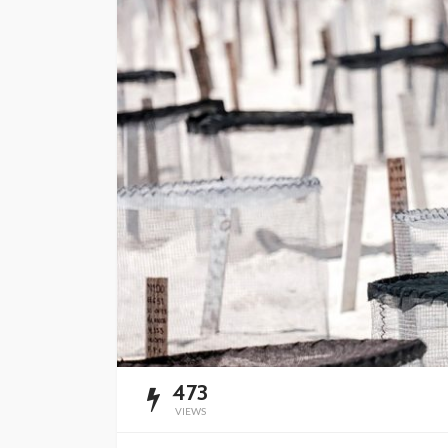
mantenimiento y
rehabilitación de ca
Cancún
Redacción
46 minutos ago
473
VIEWS