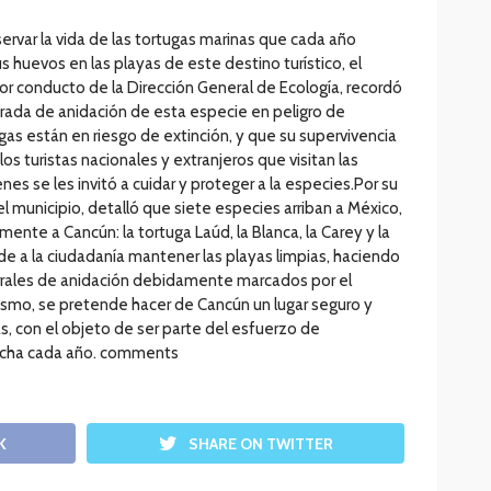
ervar la vida de las tortugas marinas que cada año
s huevos en las playas de este destino turístico, el
r conducto de la Dirección General de Ecología, recordó
da de anidación de esta especie en peligro de
gas están en riesgo de extinción, y que su supervivencia
os turistas nacionales y extranjeros que visitan las
nes se les invitó a cuidar y proteger a la especies.Por su
 el municipio, detalló que siete especies arriban a México,
mente a Cancún: la tortuga Laúd, la Blanca, la Carey y la
e a la ciudadanía mantener las playas limpias, haciendo
orrales de anidación debidamente marcados por el
smo, se pretende hacer de Cancún un lugar seguro y
s, con el objeto de ser parte del esfuerzo de
rcha cada año. comments
K
SHARE ON TWITTER