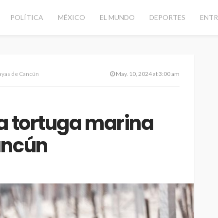
POLÍTICA
MÉXICO
EL MUNDO
DEPORTES
ENTR
layas de Cancún
May. 10, 2024 at 3:00 am
a tortuga marina
ancún
d vial con
CANCÚN
DESTACADAS