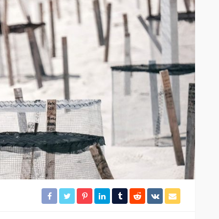
El tráfico aéreo en México se
lles en
reconfigura en la primera
mitad de 2026
29
13
Redacción
46 minutos ago