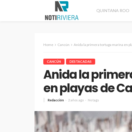
QUINTANA ROO
Home
Cancún
Anida la primera tortuga marina en p
CANCÚN
DESTACADAS
Anida la primer
en playas de C
Redacción
2 años ago
No tags
CANCÚN
DESTACADAS
Refuerzan segurida