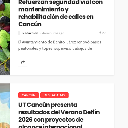
Refuerzan seguridad vial con
mantenimiento y
rehabilitación de calles en
Cancún
29
Redacción
46 minutos ago
El Ayuntamiento de Benito Juárez renovó pasos
peatonales y topes, supervisó trabajos de
bacheo y realizó acciones de descacharrización
para...
CANCÚN
DESTACADAS
UT Cancún presenta
resultados del Verano Delfín
2026 con proyectos de
alcance internacional