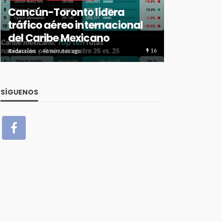
Cancún-Toronto lidera
resultados
tráfico aéreo internacional
2026 con 
del Caribe Mexicano
alcance i
16
Redacción
46 minutos ago
Redacción
46 mi
SÍGUENOS