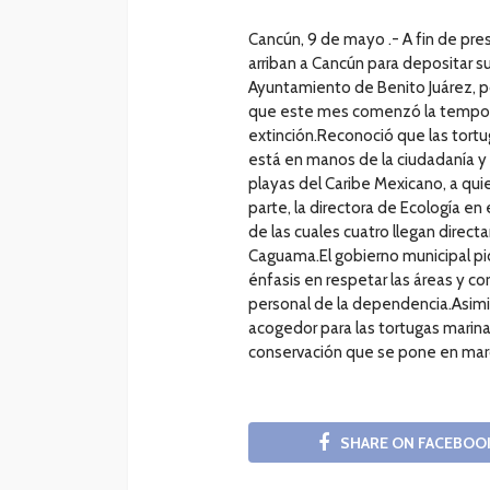
Cancún, 9 de mayo .- A fin de pres
arriban a Cancún para depositar su
Ayuntamiento de Benito Juárez, po
que este mes comenzó la tempora
extinción.Reconoció que las tortu
está en manos de la ciudadanía y l
playas del Caribe Mexicano, a quie
parte, la directora de Ecología en
de las cuales cuatro llegan directa
Caguama.El gobierno municipal pid
énfasis en respetar las áreas y c
personal de la dependencia.Asimi
acogedor para las tortugas marina
conservación que se pone en ma
SHARE ON FACEBOO