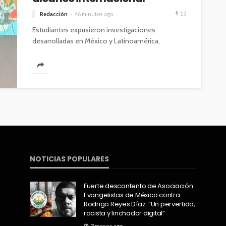
13
Redacción
46 minutos ago
Estudiantes expusieron investigaciones
desarrolladas en México y Latinoamérica,
fortaleciendo su formación profesional
mediante la movilidad académica y la
colaboración científica....
NOTICIAS POPULARES
Fuerte descontento de Asociación
Evangelistas de México contra
Rodrigo Reyes Díaz: “Un pervertido,
racista y linchador digital”
3 meses ago