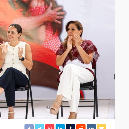
CANCÚN
DESTACADAS
en
Acuífero, al centro de la
agenda hídrica
18
21
Redacción
6 horas ago