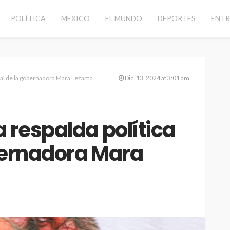
POLÍTICA
MÉXICO
EL MUNDO
DEPORTES
ENTR
cial de la gobernadora Mara Lezama
Dic. 13, 2024 at 3:01 am
a respalda política
bernadora Mara