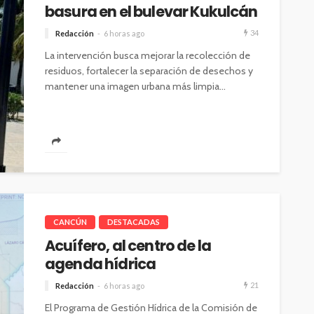
basura en el bulevar Kukulcán
34
Redacción
6 horas ago
La intervención busca mejorar la recolección de
residuos, fortalecer la separación de desechos y
mantener una imagen urbana más limpia...
CANCÚN
DESTACADAS
Acuífero, al centro de la
agenda hídrica
21
Redacción
6 horas ago
El Programa de Gestión Hídrica de la Comisión de