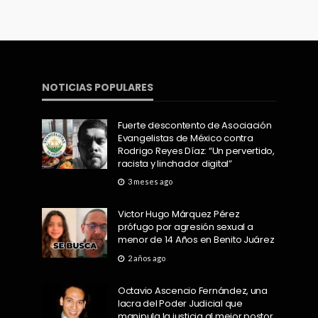
NOTICIAS POPULARES
Fuerte descontento de Asociación
Evangelistas de México contra
Rodrigo Reyes Díaz: “Un pervertido,
racista y linchador digital”
3 meses ago
Victor Hugo Márquez Pérez
prófugo por agresión sexual a
menor de 14 Años en Benito Juárez
2 años ago
Octavio Ascencio Fernández, una
lacra del Poder Judicial que
manipula la justicia al mejor postor