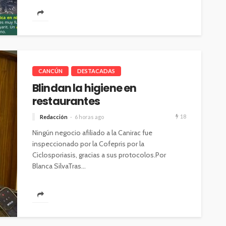
CANCÚN
DESTACADAS
Blindan la higiene en
restaurantes
18
Redacción
6 horas ago
Ningún negocio afiliado a la Canirac fue
inspeccionado por la Cofepris por la
Ciclosporiasis, gracias a sus protocolos.Por
Blanca SilvaTras...