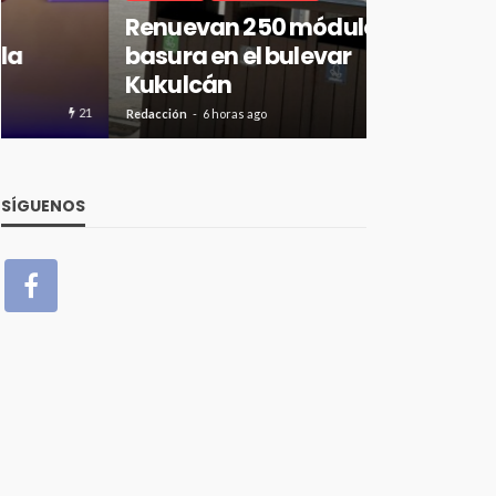
Renuevan 250 módulos de
Prevén ch
basura en el bulevar
hasta 40 
Kukulcán
Roo
34
Redacción
6 horas ago
Redacción
6 hora
SÍGUENOS