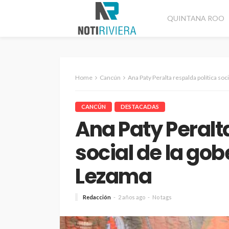
QUINTANA ROO
Home
Cancún
Ana Paty Peralta respalda política so
CANCÚN
DESTACADAS
Ana Paty Peralt
social de la go
Lezama
Redacción
2 años ago
No tags