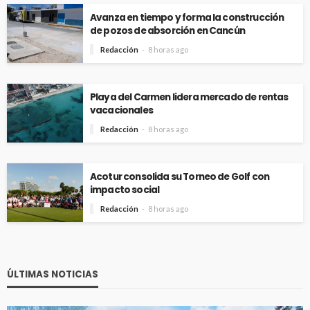
Avanza en tiempo y forma la construcción
de pozos de absorción en Cancún
Redacción
8 horas ago
Playa del Carmen lidera mercado de rentas
vacacionales
Redacción
8 horas ago
Acotur consolida su Torneo de Golf con
impacto social
Redacción
8 horas ago
ÚLTIMAS NOTICIAS