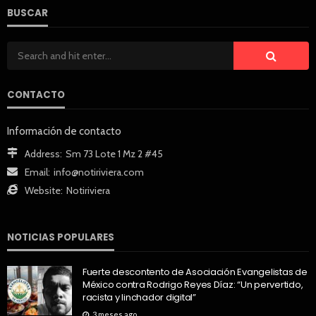
BUSCAR
CONTACTO
Información de contacto
Address:
Sm 73 Lote 1 Mz 2 #45
Email:
info@notiriviera.com
Website:
Notiriviera
NOTICIAS POPULARES
Fuerte descontento de Asociación Evangelistas de
México contra Rodrigo Reyes Díaz: “Un pervertido,
racista y linchador digital”
3 meses ago