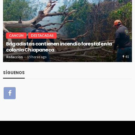
CANCÚN
DESTACADAS
Avanza en tiempo y forma la construcción de p
de absorción en Cancún
41
Redacción
15 horas ago
SÍGUENOS