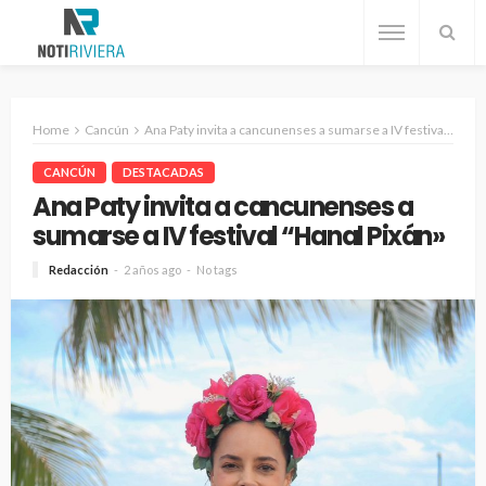
Home
Cancún
Ana Paty invita a cancunenses a sumarse a IV festival “Hanal Pixán»
CANCÚN
DESTACADAS
Ana Paty invita a cancunenses a
sumarse a IV festival “Hanal Pixán»
Redacción
2 años ago
No tags