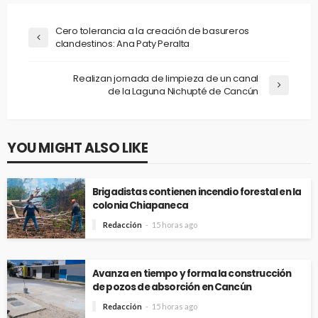
Cero tolerancia a la creación de basureros
clandestinos: Ana Paty Peralta
Realizan jornada de limpieza de un canal
de la Laguna Nichupté de Cancún
YOU MIGHT ALSO LIKE
Brigadistas contienen incendio forestal en la
colonia Chiapaneca
Redacción
15 horas ago
Avanza en tiempo y forma la construcción
de pozos de absorción en Cancún
Redacción
15 horas ago