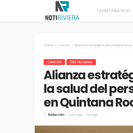
QUINTANA ROO
Home
Cancún
Alianza estratégica para fortalecer la sa
CANCÚN
DESTACADAS
Alianza estraté
la salud del pe
en Quintana Ro
Redacción
1 año ago
No tags