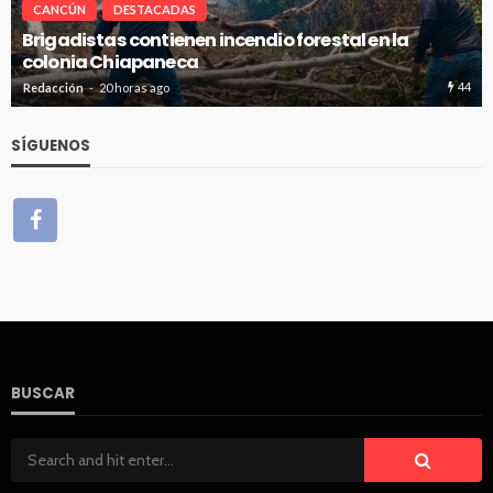
CANCÚN
DESTACADAS
Avanza en tiempo y forma la construcción de pozo
de absorción en Cancún
44
Redacción
20 horas ago
SÍGUENOS
BUSCAR