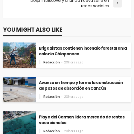
Dolphin Discovery anuncia nueva serie en
redes sociales
YOU MIGHT ALSO LIKE
Brigadistas contienen incendio forestal en la
colonia Chiapaneca
Redacción
20 horas ago
Avanza en tiempo y forma la construcción
de pozos de absorción en Cancún
Redacción
20 horas ago
Playa del Carmen lidera mercado de rentas
vacacionales
Redacción
20 horas ago