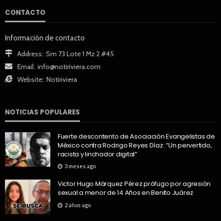
CONTACTO
Información de contacto
Address:
Sm 73 Lote 1 Mz 2 #45
Email:
info@notiriviera.com
Website:
Notiriviera
NOTICIAS POPULARES
Fuerte descontento de Asociación Evangelistas de
México contra Rodrigo Reyes Díaz: “Un pervertido,
racista y linchador digital”
3 meses ago
Victor Hugo Márquez Pérez prófugo por agresión
sexual a menor de 14 Años en Benito Juárez
2 años ago