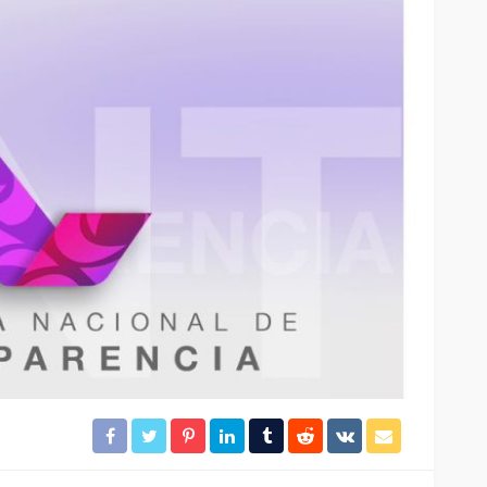
ación
Gobierno de BJ clausura el
desarrollo irregular
ámites
“Mayorales”
23
28
Redacción
6 horas ago