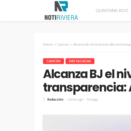
QUINTANA ROO
Home
Cancún
Alcanza BJ el nivel más alto en transp
CANCÚN
DESTACADAS
Alcanza BJ el ni
transparencia: 
Redacción
2 años ago
No tags
CANCÚN
DESTACADAS