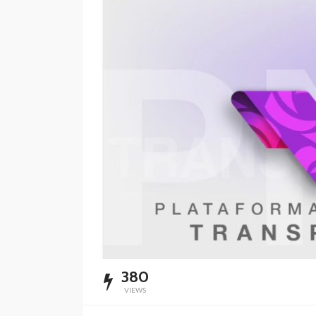
Impulsan simplific
administrativa y
digitalización de tr
Redacción
6 horas ago
380
VIEWS