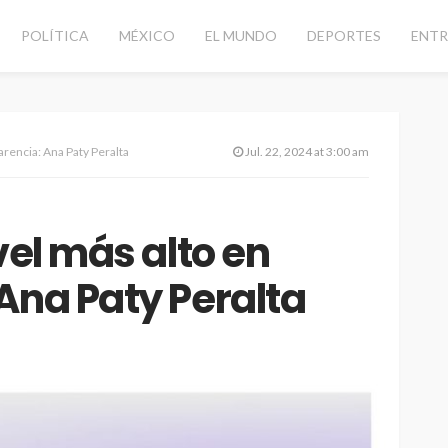
POLÍTICA
MÉXICO
EL MUNDO
DEPORTES
ENTR
arencia: Ana Paty Peralta
Jul. 22, 2024 at 3:00 am
vel más alto en
Ana Paty Peralta
CANCÚN
DESTACADAS