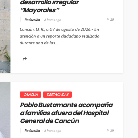
desarrollo irregular
“Mayorales”
28
Redacción
6 horas ago
Cancún, Q. R., a 07 de agosto de 2026.- En
atención a un reporte ciudadano realizado
durante una de las...
CANCÚN
DESTACADAS
Pablo Bustamante acompaña
a familias afuera del Hospital
General de Cancún
28
Redacción
6 horas ago