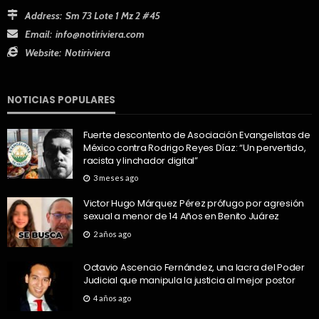
Address:
Sm 73 Lote 1 Mz 2 #45
Email:
info@notiriviera.com
Website:
Notiriviera
NOTICIAS POPULARES
Fuerte descontento de Asociación Evangelistas de
México contra Rodrigo Reyes Díaz: “Un pervertido,
racista y linchador digital”
3 meses ago
Victor Hugo Márquez Pérez prófugo por agresión
sexual a menor de 14 Años en Benito Juárez
2 años ago
Octavio Ascencio Fernández, una lacra del Poder
Judicial que manipula la justicia al mejor postor
4 años ago