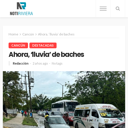
Home
Cancún
Ahora, ‘lluvia’ de baches
CANCÚN
DESTACADAS
Ahora, ‘lluvia’ de baches
Redacción
2 años ago
No tags