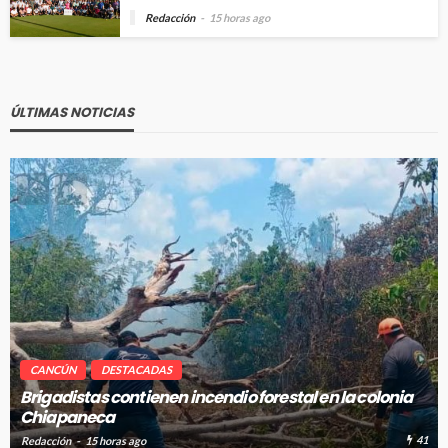
Redacción
15 horas ago
ÚLTIMAS NOTICIAS
CANCÚN
DESTACADAS
nia
Avanza en tiempo y forma la construcción de pozos 
absorción en Cancún
41
Redacción
15 horas ago