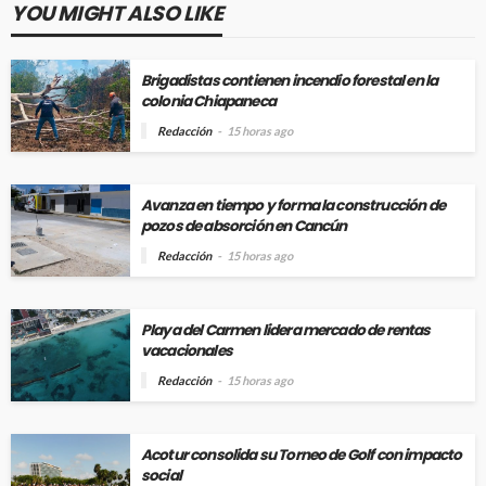
YOU MIGHT ALSO LIKE
Brigadistas contienen incendio forestal en la
colonia Chiapaneca
Redacción
15 horas ago
Avanza en tiempo y forma la construcción de
pozos de absorción en Cancún
Redacción
15 horas ago
Playa del Carmen lidera mercado de rentas
vacacionales
Redacción
15 horas ago
Acotur consolida su Torneo de Golf con impacto
social