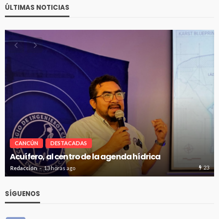
ÚLTIMAS NOTICIAS
CANCÚN
DESTACADAS
Renuevan 250 módulos de basura en el bulevar
Kukulcán
23
Redacción
13 horas ago
SÍGUENOS