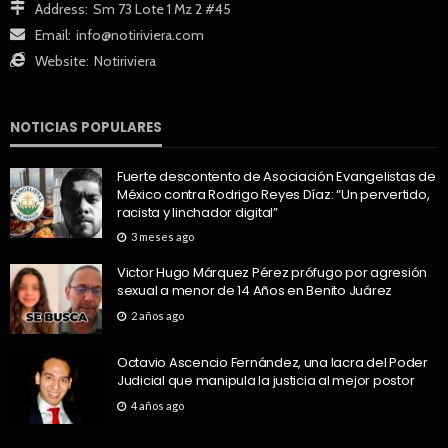
Address:
Sm 73 Lote 1 Mz 2 #45
Email:
info@notiriviera.com
Website:
Notiriviera
NOTICIAS POPULARES
Fuerte descontento de Asociación Evangelistas de
México contra Rodrigo Reyes Díaz: “Un pervertido,
racista y linchador digital”
3 meses ago
Victor Hugo Márquez Pérez prófugo por agresión
sexual a menor de 14 Años en Benito Juárez
2 años ago
Octavio Ascencio Fernández, una lacra del Poder
Judicial que manipula la justicia al mejor postor
4 años ago