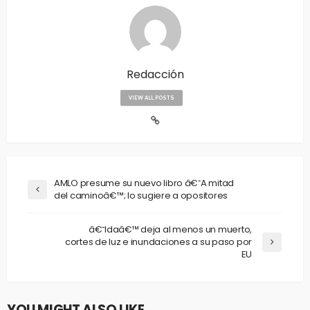
Redacción
VIEW ALL POSTS
AMLO presume su nuevo libro â€˜A mitad
del caminoâ€™; lo sugiere a opositores
â€˜Idaâ€™ deja al menos un muerto,
cortes de luz e inundaciones a su paso por
EU
YOU MIGHT ALSO LIKE