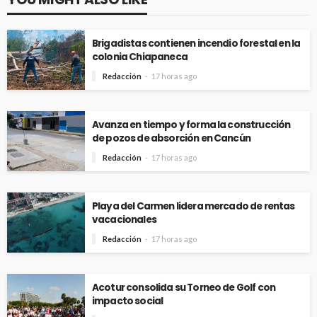
Brigadistas contienen incendio forestal en la
colonia Chiapaneca
Redacción
17 horas ago
Avanza en tiempo y forma la construcción
de pozos de absorción en Cancún
Redacción
17 horas ago
Playa del Carmen lidera mercado de rentas
vacacionales
Redacción
17 horas ago
Acotur consolida su Torneo de Golf con
impacto social