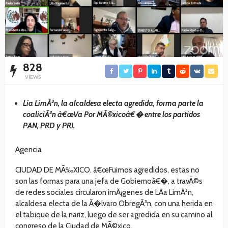
828
VIEWS
Lia LimÃ³n, la alcaldesa electa agredida, forma parte la
coaliciÃ³n â€œVa Por MÃ©xicoâ€� entre los partidos
PAN, PRD y PRI.
Agencia
CIUDAD DE MÃ‰XICO. â€œFuimos agredidos, estas no
son las formas para una jefa de Gobiernoâ€�, a travÃ©s
de redes sociales circularon imÃ¡genes de LÃ­a LimÃ³n,
alcaldesa electa de la Ã�lvaro ObregÃ³n, con una herida en
el tabique de la nariz, luego de ser agredida en su camino al
congreso de la Ciudad de MÃ©xico.