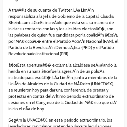
A travÃ©s de su cuenta de Twitter, LÃ­a LimÃ³n
responsabiliza a la Jefa de Gobierno de la Capital, Claudia
Sheinbaum. â€œEs increÃ­ble que esta sea su manera de
iniciar su contacto con las y los alcaldes electosâ€�, son
las palabras de quien fue candidata por la coaliciÃ³n â€œVa
por MÃ©xicoâ€� entre el Partido AcciÃ³n Nacional (PAN), el
Partido de la RevoluciÃ³n DemocrÃ¡tica (PRD) y el Partido
Revolucionario Institucional (PRI).
â€œEsta aperturaâ€� exclama la alcaldesa seÃ±alando la
herida en su nariz â€œfue la agresiÃ³n de un policÃ­a
instruido para esoâ€�. LÃ­a LimÃ³n, junto a miembros de la
UniÃ³n de Alcaldes de la Ciudad de MÃ©xico (UNACDMX),
se reunieron hoy para dar una conferencia de prensa y
protestar en contra del Ãºltimo periodo extraordinario de
sesiones en el Congreso de la Ciudad de MÃ©xico que diÃ³
inicio el dÃ­a de hoy.
SegÃºn la UNACDMX, en este periodo extraordinario, los
legisladores capitalinos pretenden discutir legislaciones