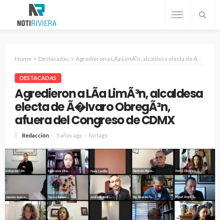
Home
Destacadas
Agredieron a LÃ­a LimÃ³n, alcaldesa electa de Ã�lvaro ObregÃ³n, afuera del Congreso de CDMX
DESTACADAS
Agredieron a LÃ­a LimÃ³n, alcaldesa
electa de Ã�lvaro ObregÃ³n,
afuera del Congreso de CDMX
Redacción
5 años ago
No tags