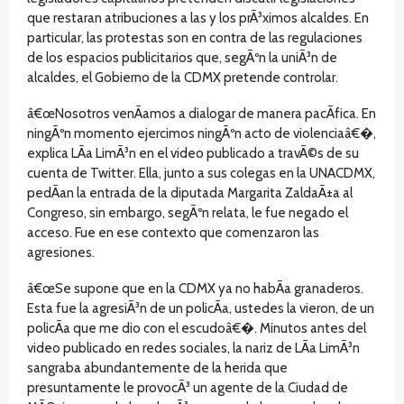
que restaran atribuciones a las y los prÃ³ximos alcaldes. En
particular, las protestas son en contra de las regulaciones
de los espacios publicitarios que, segÃºn la uniÃ³n de
alcaldes, el Gobierno de la CDMX pretende controlar.
â€œNosotros venÃ­amos a dialogar de manera pacÃ­fica. En
ningÃºn momento ejercimos ningÃºn acto de violenciaâ€�,
explica LÃ­a LimÃ³n en el video publicado a travÃ©s de su
cuenta de Twitter. Ella, junto a sus colegas en la UNACDMX,
pedÃ­an la entrada de la diputada Margarita ZaldaÃ±a al
Congreso, sin embargo, segÃºn relata, le fue negado el
acceso. Fue en ese contexto que comenzaron las
agresiones.
â€œSe supone que en la CDMX ya no habÃ­a granaderos.
Esta fue la agresiÃ³n de un policÃ­a, ustedes la vieron, de un
policÃ­a que me dio con el escudoâ€�. Minutos antes del
video publicado en redes sociales, la nariz de LÃ­a LimÃ³n
sangraba abundantemente de la herida que
presuntamente le provocÃ³ un agente de la Ciudad de