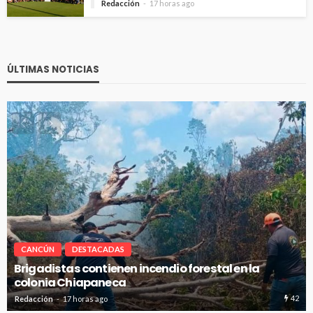
Redacción
17 horas ago
ÚLTIMAS NOTICIAS
CANCÚN
DESTACADAS
Avanza en tiempo y forma la construcción de pozos
de absorción en Cancún
23
Redacción
17 horas ago