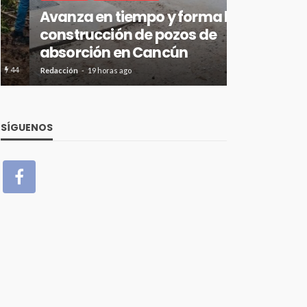
Avanza en tiempo y forma la
CANCÚN
D
construcción de pozos de
Acotur co
absorción en Cancún
de Golf c
25
Redacción
19 horas ago
Redacción
19 hor
SÍGUENOS