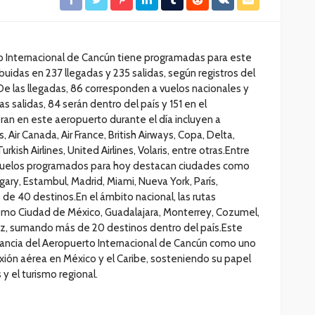
to Internacional de Cancún tiene programadas para este
buidas en 237 llegadas y 235 salidas, según registros del
e las llegadas, 86 corresponden a vuelos nacionales y
as salidas, 84 serán dentro del país y 151 en el
ran en este aeropuerto durante el día incluyen a
Air Canada, Air France, British Airways, Copa, Delta,
kish Airlines, United Airlines, Volaris, entre otras.Entre
n vuelos programados para hoy destacan ciudades como
gary, Estambul, Madrid, Miami, Nueva York, París,
de 40 destinos.En el ámbito nacional, las rutas
mo Ciudad de México, Guadalajara, Monterrey, Cozumel,
ruz, sumando más de 20 destinos dentro del país.Este
ortancia del Aeropuerto Internacional de Cancún como uno
xión aérea en México y el Caribe, sosteniendo su papel
 y el turismo regional.