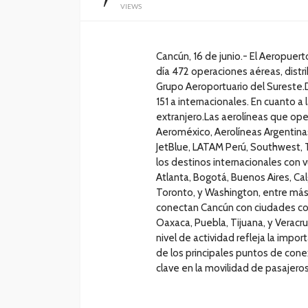
VIEWS
Cancún, 16 de junio.- El Aeropuer
día 472 operaciones aéreas, distri
Grupo Aeroportuario del Sureste.D
151 a internacionales. En cuanto a l
extranjero.Las aerolíneas que ope
Aeroméxico, Aerolíneas Argentinas, 
JetBlue, LATAM Perú, Southwest, Tur
los destinos internacionales co
Atlanta, Bogotá, Buenos Aires, Cal
Toronto, y Washington, entre más 
conectan Cancún con ciudades co
Oaxaca, Puebla, Tijuana, y Verac
nivel de actividad refleja la imp
de los principales puntos de cone
clave en la movilidad de pasajeros