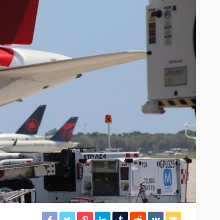
idera
Brigadistas contienen
incendio forestal en la
colonia Chiapaneca
26
44
Redacción
19 horas ago