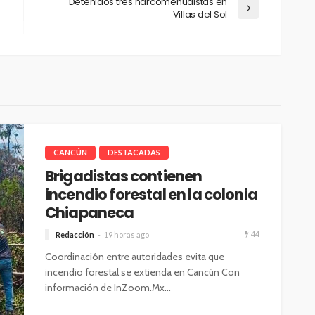
Detenidos tres narcomenudistas en
Villas del Sol
CANCÚN
DESTACADAS
Brigadistas contienen
incendio forestal en la colonia
Chiapaneca
44
Redacción
19 horas ago
Coordinación entre autoridades evita que
incendio forestal se extienda en Cancún Con
información de InZoom.Mx...