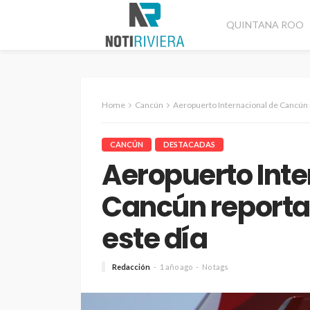
QUINTANA ROO
Home
Cancún
Aeropuerto Internacional de Cancún 
CANCÚN
DESTACADAS
Aeropuerto Inte
Cancún reporta
este día
Redacción
1 año ago
No tags
CANCÚN
DESTACADAS