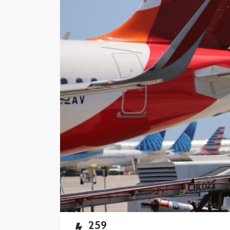
Playa del Carmen l
mercado de rentas
vacacionales
Redacción
19 horas ago
259