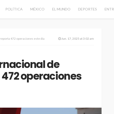
POLÍTICA
MÉXICO
EL MUNDO
DEPORTES
ENTR
reporta 472 operaciones este día
Jun. 17, 2025 at 3:02 am
rnacional de
 472 operaciones
CANCÚN
DESTACADAS