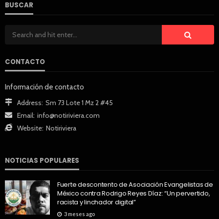
BUSCAR
CONTACTO
Información de contacto
Address:
Sm 73 Lote 1 Mz 2 #45
Email:
info@notiriviera.com
Website:
Notiriviera
NOTICIAS POPULARES
Fuerte descontento de Asociación Evangelistas de
México contra Rodrigo Reyes Díaz: “Un pervertido,
racista y linchador digital”
3 meses ago