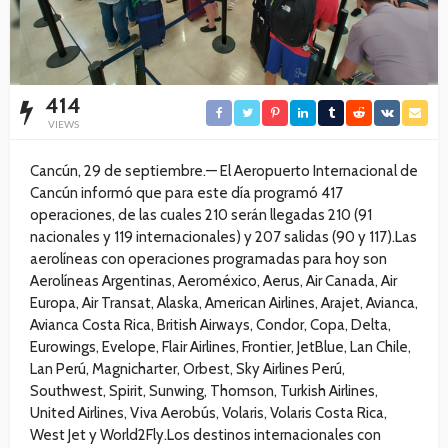
414
VIEWS
Cancún, 29 de septiembre.— El Aeropuerto Internacional de
Cancún informó que para este día programó 417
operaciones, de las cuales 210 serán llegadas 210 (91
nacionales y 119 internacionales) y 207 salidas (90 y 117).Las
aerolíneas con operaciones programadas para hoy son
Aerolíneas Argentinas, Aeroméxico, Aerus, Air Canada, Air
Europa, Air Transat, Alaska, American Airlines, Arajet, Avianca,
Avianca Costa Rica, British Airways, Condor, Copa, Delta,
Eurowings, Evelope, Flair Airlines, Frontier, JetBlue, Lan Chile,
Lan Perú, Magnicharter, Orbest, Sky Airlines Perú,
Southwest, Spirit, Sunwing, Thomson, Turkish Airlines,
United Airlines, Viva Aerobús, Volaris, Volaris Costa Rica,
West Jet y World2Fly.Los destinos internacionales con