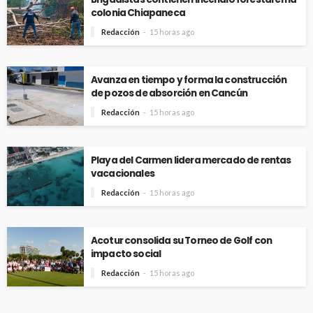
colonia Chiapaneca
Redacción
15 horas ago
Avanza en tiempo y forma la construcción
de pozos de absorción en Cancún
Redacción
15 horas ago
Playa del Carmen lidera mercado de rentas
vacacionales
Redacción
15 horas ago
Acotur consolida su Torneo de Golf con
impacto social
Redacción
15 horas ago