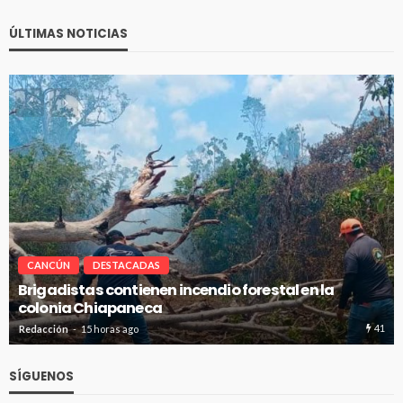
ÚLTIMAS NOTICIAS
CANCÚN
DESTACADAS
Avanza en tiempo y forma la construcción de pozo
de absorción en Cancún
41
Redacción
15 horas ago
SÍGUENOS