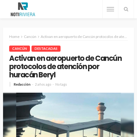
Home
Cancún
Activan en aeropuerto de Cancún protocolos de atención por huracán Beryl
CANCÚN
DESTACADAS
Activan en aeropuerto de Cancún
protocolos de atención por
huracán Beryl
Redacción
2 años ago
No tags