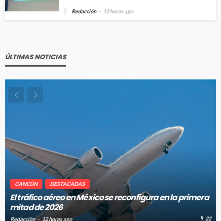
Redacción
12 horas ago
ÚLTIMAS NOTICIAS
CANCÚN
DESTACADAS
El tráfico aéreo en México se reconfigura en la primera
mitad de 2026
22
Redacción
12 horas ago