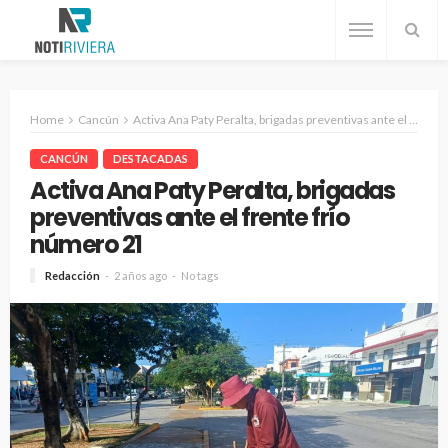
Home
Cancún
Activa Ana Paty Peralta, brigadas preventivas ante el frente frío número 21
CANCÚN
DESTACADAS
Activa Ana Paty Peralta, brigadas
preventivas ante el frente frío
número 21
Redacción
2 años ago
No tags