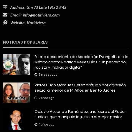
Address:
Sm 73 Lote 1 Mz 2 #45
Email:
info@notiriviera.com
Website:
Notiriviera
NOTICIAS POPULARES
Fuerte descontento de Asociación Evangelistas de
México contra Rodrigo Reyes Díaz: “Un pervertido,
racista y linchador digital”
3 meses ago
Victor Hugo Márquez Pérez prófugo por agresión
sexual a menor de 14 Años en Benito Juárez
2 años ago
Octavio Ascencio Fernández, una lacra del Poder
Judicial que manipula la justicia al mejor postor
4 años ago