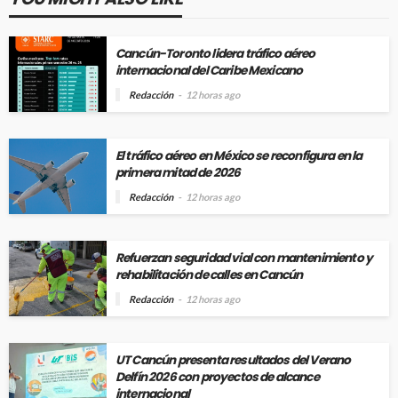
Cancún-Toronto lidera tráfico aéreo
internacional del Caribe Mexicano
Redacción
12 horas ago
El tráfico aéreo en México se reconfigura en la
primera mitad de 2026
Redacción
12 horas ago
Refuerzan seguridad vial con mantenimiento y
rehabilitación de calles en Cancún
Redacción
12 horas ago
UT Cancún presenta resultados del Verano
Delfín 2026 con proyectos de alcance
internacional