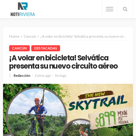
Home
Cancún
¡A volar en bicicleta! Selvática presenta su nuevo circuito aéreo
CANCÚN
DESTACADAS
¡A volar en bicicleta! Selvática
presenta su nuevo circuito aéreo
Redacción
2 años ago
No tags